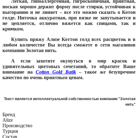
Легкая, гипоаллергенная, гигроскопичная, приятная,
ноская хорошо держит форму после стирки, устойчивая к
выгоранию и не линяет – все это можно сказать о Котон
голде. Ниточка аккуратная, при вязке не запутывается и
не цепляется, отлично вяжется как спицами, так и
крючком.
Купить пряжу Ализе Коттон голд всех расцветок и в
любом количестве Вы всегда сможете в сети магазинов
компании Золотая нить.
А если захотите окунуться в мир красок и
удивительных цветовых сочетаний, то обратите Ваше
внимание на
Cotton
Gold
Batik
– такое же безупречное
качество по очень приятным ценам
.
Текст является интеллектуальной собственностью компании "Золотая
нить"
Бренд
Alize
Производство
Турция
Состав