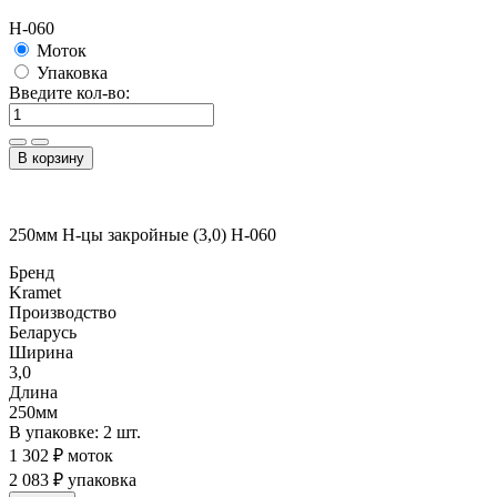
H-060
Моток
Упаковка
Введите кол-во:
В корзину
250мм Н-цы закройные (3,0) H-060
Бренд
Kramet
Производство
Беларусь
Ширина
3,0
Длина
250мм
В упаковке: 2 шт.
1 302 ₽ моток
2 083 ₽ упаковка